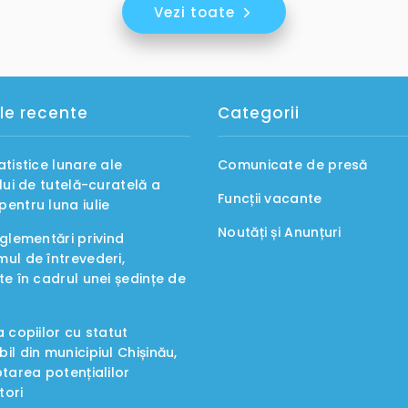
Vezi toate
le recente
Categorii
atistice lunare ale
Comunicate de presă
ului de tutelă-curatelă a
Funcții vacante
entru luna iulie
Noutăți și Anunțuri
eglementări privind
ul de întrevederi,
te în cadrul unei ședințe de
a copiilor cu statut
il din municipiul Chișinău,
ptarea potențialilor
tori