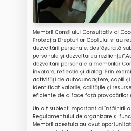
Membrii Consiliului Consultativ al Cop
Protecția Drepturilor Copilului s-au r
dezvoltării personale, desfășurată su
personale și dezvoltarea rezilienței”
.
A
dezvoltării personale a membrilor Cons
învățare, reflecție și dialog. Prin exerc
activități de autocunoaștere, copiii și 
identificat valorile, calitățile și resu
eficiente de a face față provocărilor ș
Un alt subiect important al întâlnirii 
Regulamentului de organizare și funcți
Membrii acestuia au avut oportunitat