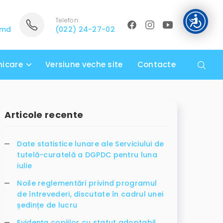
Telefon:
.md
(022) 24-27-02
icare
Versiune veche site
Contacte
Articole recente
Date statistice lunare ale Serviciului de
tutelă-curatelă a DGPDC pentru luna
iulie
Noile reglementări privind programul
de întrevederi, discutate în cadrul unei
ședințe de lucru
Evidența copiilor cu statut adoptabil