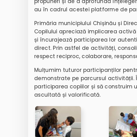
propuneri și de a aprofunda înțelegerea
au în cadrul acestei platforme de par
Primăria municipiului Chișinău și Dire
Copilului apreciază implicarea activă a
și încurajează participarea lor autenti
direct. Prin astfel de activități, con
respect reciproc, colaborare, responsab
Mulțumim tuturor participanților pent
demonstrate pe parcursul activități
participarea copiilor și să construim 
ascultată și valorificată.