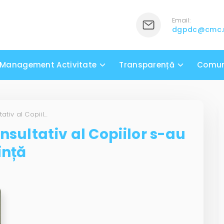
Email:
dgpdc@cmc
Management Activitate
Transparență
Comun
Membrii Consiliului Consultativ al Copiilor s-au reunit într-o nouă ședință
nsultativ al Copiilor s-au
ință