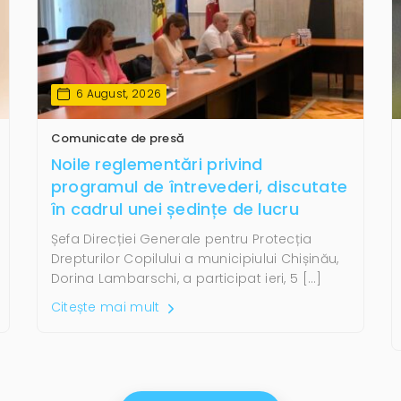
6 August, 2026
Comunicate de presă
Noile reglementări privind
programul de întrevederi, discutate
în cadrul unei ședințe de lucru
Șefa Direcției Generale pentru Protecția
Drepturilor Copilului a municipiului Chișinău,
Dorina Lambarschi, a participat ieri, 5 […]
Citește mai mult