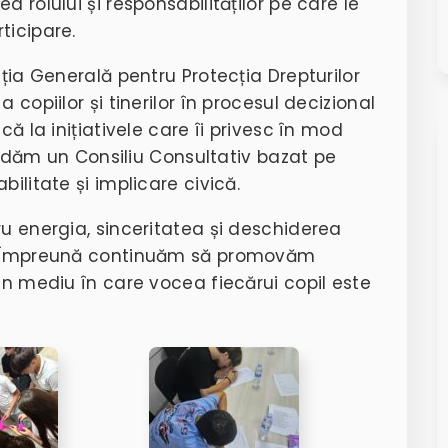
 rolului și responsabilităților pe care le
ticipare.
cția Generală pentru Protecția Drepturilor
 copiilor și tinerilor în procesul decizional
că la inițiativele care îi privesc în mod
solidăm un Consiliu Consultativ bazat pe
ilitate și implicare civică.
ru energia, sinceritatea și deschiderea
i. Împreună continuăm să promovăm
un mediu în care vocea fiecărui copil este