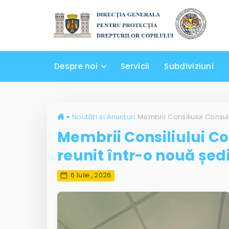
Despre noi
Servicii
Subdiviziuni
»
Noutăți și Anunțuri
Membrii Consiliului Co
reunit într-o nouă șed
6 Iulie , 2026