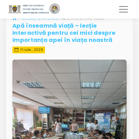
»
Noutăți și Anunțuri
Apă înseamnă viață – lecție interactivă pentru cei mici despre importanța apei în viața noastră
Apă înseamnă viață – lecție
interactivă pentru cei mici despre
importanța apei în viața noastră
11 Iulie , 2025