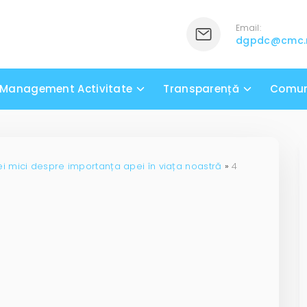
Email:
dgpdc@cmc
Management Activitate
Transparență
Comun
ei mici despre importanța apei în viața noastră
»
4