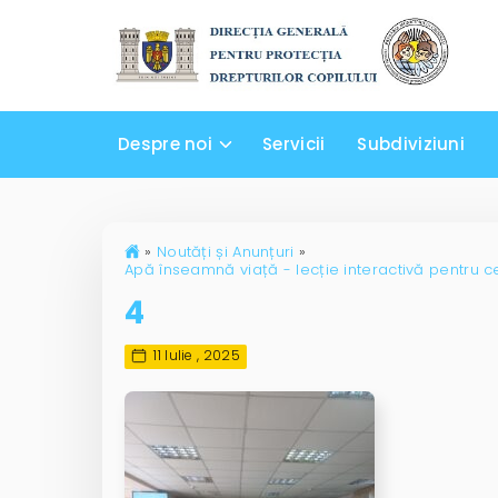
Despre noi
Servicii
Subdiviziuni
»
Noutăți și Anunțuri
»
Apă înseamnă viață - lecție interactivă pentru c
4
11 Iulie , 2025