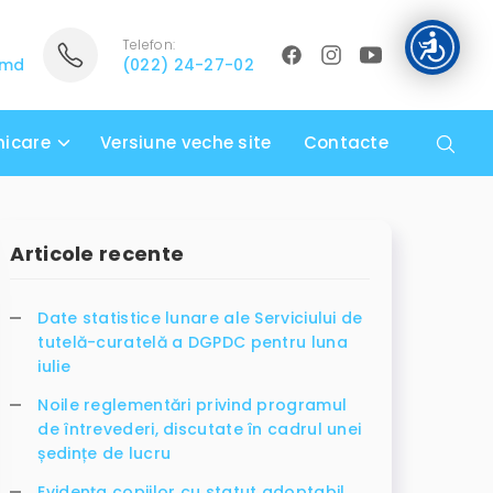
Telefon:
.md
(022) 24-27-02
icare
Versiune veche site
Contacte
Articole recente
Date statistice lunare ale Serviciului de
tutelă-curatelă a DGPDC pentru luna
iulie
Noile reglementări privind programul
de întrevederi, discutate în cadrul unei
ședințe de lucru
Evidența copiilor cu statut adoptabil