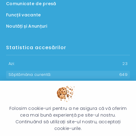
Comunicate de presă
Funcții vacante
Noutăți și Anunțuri
Statistica accesărilor
Azi:
23
Săptămâna curentă:
649
Luna curentă:
856
Anul curent:
29907
Folosim cookie-uri pentru a ne asigura că vă oferim
cea mai bună experiență pe site-ul nostru.
Continuând să utilizați site-ul nostru, acceptați
© 2026 Direcția Generală pentru Protecția Drepturilor Copilului -
cookie-urile.
Toate drepturile rezervate.