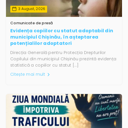
3 August, 2026
Comunicate de presă
Evidența copiilor cu statut adoptabil din
municipiul Chișinău, în așteptarea
potențialilor adoptatori
Direcția Generală pentru Protecția Drepturilor
Copilului din municipiul Chișinău prezintă evidența
statistică a copiilor cu statut […]
Citește mai mult