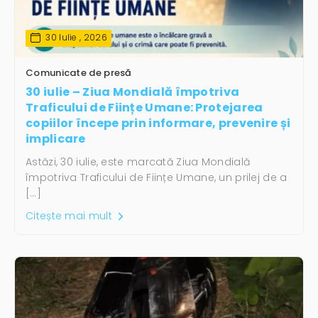
30 Iulie , 2026
Comunicate de presă
30 iulie – Ziua Mondială împotriva
Traficului de Ființe Umane: Protejarea
copiilor începe prin informare, prevenire și
implicare
Astăzi, 30 iulie, este marcată Ziua Mondială
împotriva Traficului de Ființe Umane, un prilej de a
[…]
Citește mai mult