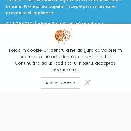
30 iulie – Ziua Mondială împotriva Traficului de Ființe
Umane: Protejarea copiilor începe prin informare,
prevenire și implicare
CAZ TRAGIC! Îndemnăm părinții să manifeste
responsabilitate sporită în asigurarea siguranței
copiilor
Folosim cookie-uri pentru a ne asigura că vă oferim
Categorii
cea mai bună experiență pe site-ul nostru.
Continuând să utilizați site-ul nostru, acceptați
cookie-urile.
Comunicate de presă
Funcții vacante
Accept Cookie
Noutăți și Anunțuri
Statistica accesărilor
Azi:
62