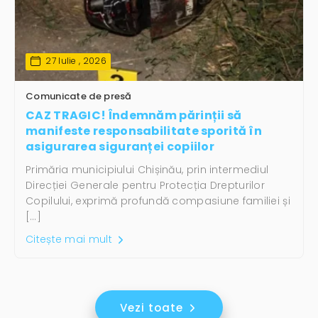
27 Iulie , 2026
Comunicate de presă
CAZ TRAGIC! Îndemnăm părinții să
manifeste responsabilitate sporită în
asigurarea siguranței copiilor
Primăria municipiului Chișinău, prin intermediul
Direcției Generale pentru Protecția Drepturilor
Copilului, exprimă profundă compasiune familiei și
[…]
Citește mai mult
Vezi toate