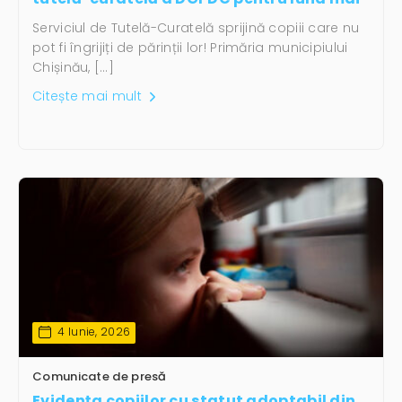
Serviciul de Tutelă-Curatelă sprijină copiii care nu
pot fi îngrijiți de părinții lor! Primăria municipiului
Chișinău, […]
Citește mai mult
4 Iunie, 2026
Comunicate de presă
Evidența copiilor cu statut adoptabil din