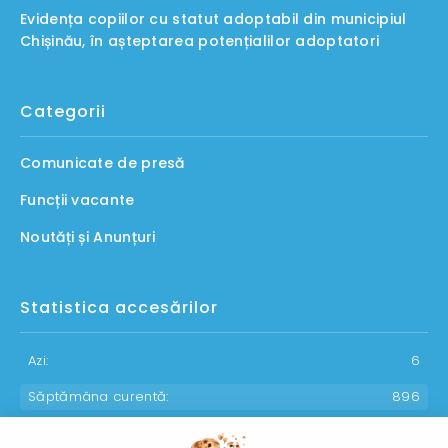
Evidența copiilor cu statut adoptabil din municipiul
Chișinău, în așteptarea potențialilor adoptatori
Categorii
Comunicate de presă
Funcții vacante
Noutăți și Anunțuri
Statistica accesărilor
Azi:
6
Săptămâna curentă:
896
Luna curentă:
1103