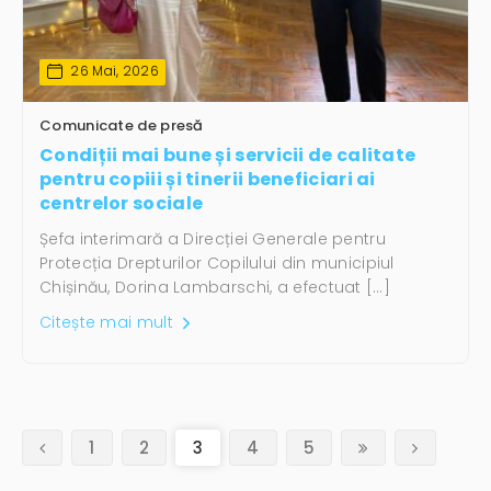
26 Mai, 2026
Comunicate de presă
Condiții mai bune și servicii de calitate
pentru copiii și tinerii beneficiari ai
centrelor sociale
Șefa interimară a Direcției Generale pentru
Protecția Drepturilor Copilului din municipiul
Chișinău, Dorina Lambarschi, a efectuat […]
Citește mai mult
(current)
1
2
3
4
5