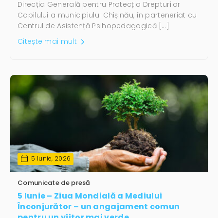
Direcția Generală pentru Protecția Drepturilor
Copilului a municipiului Chișinău, în parteneriat cu
Centrul de Asistență Psihopedagogică […]
Citește mai mult
5 Iunie, 2026
Comunicate de presă
5 Iunie – Ziua Mondială a Mediului
Înconjurător – un angajament comun
pentru un viitor mai verde